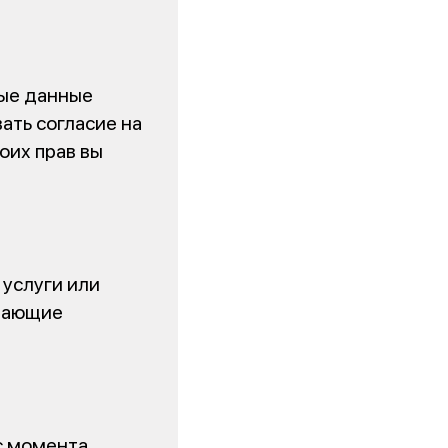
ные данные
ать согласие на
оих прав вы
 услуги или
ивающие
с момента