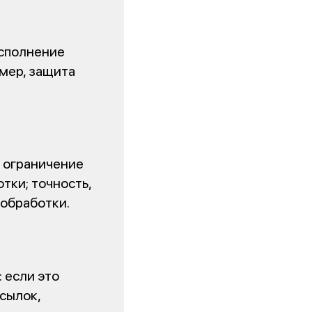
исполнение
мер, защита
 ограничение
ки; точность,
 обработки.
 если это
сылок,