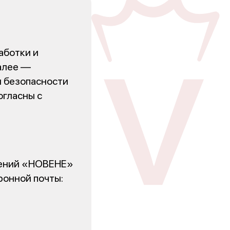
аботки и
далее —
и безопасности
огласны с
шений «НОВЕНЕ»
ронной почты: