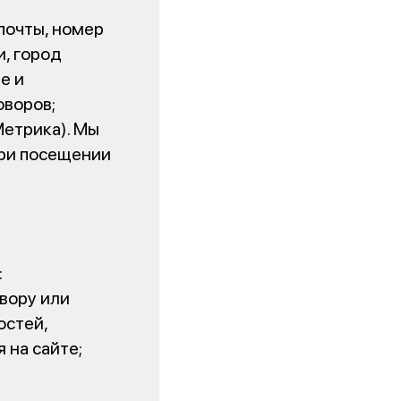
почты, номер
и, город
е и
оворов;
Метрика). Мы
при посещении
:
вору или
остей,
 на сайте;